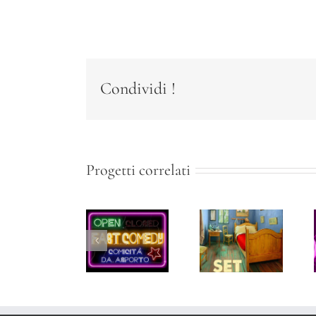
Condividi !
Progetti correlati
Fast
Per
Set
Comedy
Piacere