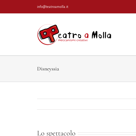
Salta
info@teatroamolla.it
al
contenuto
Disneyssia
Lo spettacolo