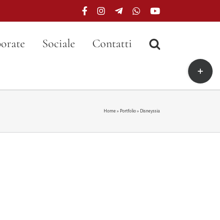
Facebook
Instagram
Telegram
WhatsApp
YouTube
orate
Sociale
Contatti
Toggle
area
barra
scorrevo
Home
»
Portfolio
»
Disneyssia