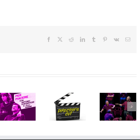
Facebook
X
Reddit
LinkedIn
Tumblr
Pinterest
Vk
Emai
Director’s
Chi è di
Cut
Scena?