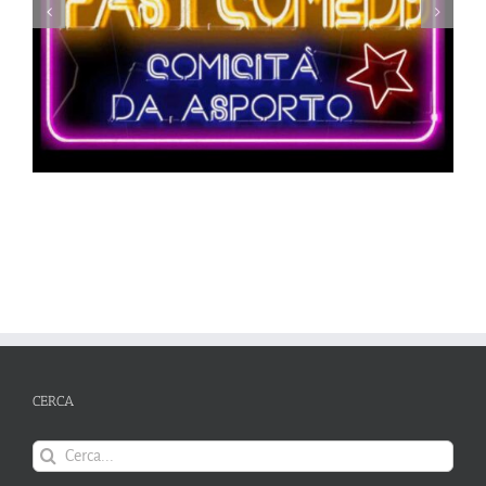
Set
CERCA
Cerca
per: