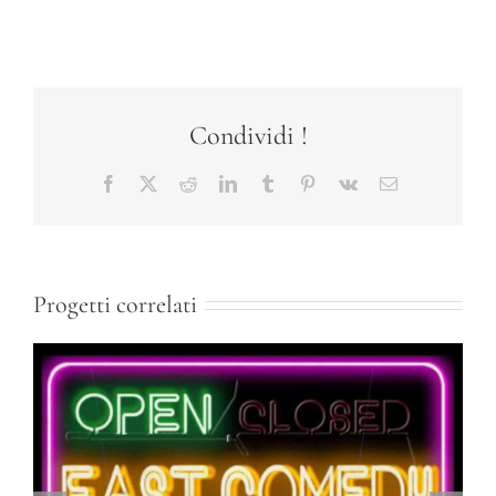
Condividi !
Facebook
X
Reddit
LinkedIn
Tumblr
Pinterest
Vk
Email
Progetti correlati