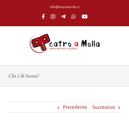
Salta
info@teatroamolla.it
al
Facebook
Instagram
Telegram
WhatsApp
YouTube
contenuto
Chi è di Scena?
Precedente
Successivo