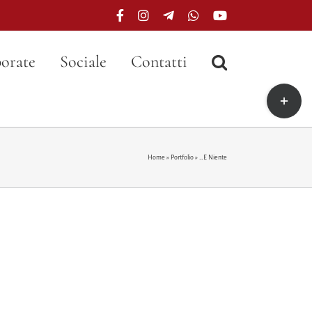
Facebook
Instagram
Telegram
WhatsApp
YouTube
orate
Sociale
Contatti
Toggle
area
barra
scorrevo
Home
»
Portfolio
»
…E Niente