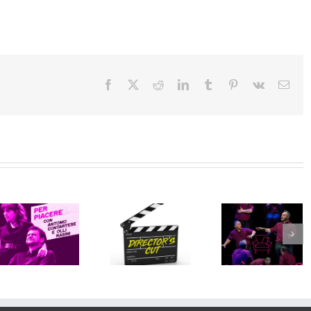
Facebook
X
Reddit
LinkedIn
Tumblr
Pinterest
Vk
Emai
Director’s
Chi è di
Cut
Scena?