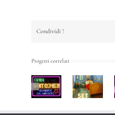
Condividi !
Progetti correlati
Fast
Per
Set
Comedy
Piacere