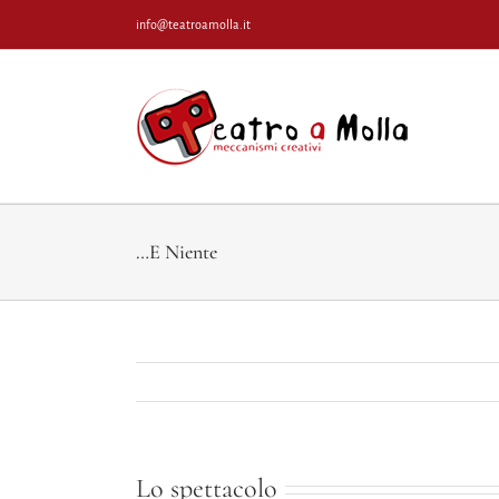
Salta
info@teatroamolla.it
al
contenuto
…E Niente
Lo spettacolo