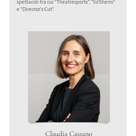
spettacoli tra cui “Theatresports”, “So’Shemi”
e “Director’s Cut”.
Claudia Cassano