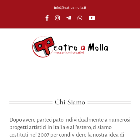
Salta
info@teatroamolla.it
al
Facebook
Instagram
Telegram
WhatsApp
YouTube
contenuto
Chi Siamo
Dopo avere partecipato individualmente a numerosi
progetti artistici in Italia e all’estero, ci siamo
costituti nel 2007 per condividere la nostra idea di