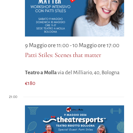
Maggio
Navigazio
2026
9 Maggio ore 11:00
-
10 Maggio ore 17:00
Patti Stiles: Scenes that matter
Teatro a Molla
via del Milliario, 40, Bologna
€180
21:00