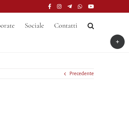
Facebook
Instagram
Telegram
WhatsApp
YouTube
orate
Sociale
Contatti
Toggle
area
barra
scorrevo
Precedente