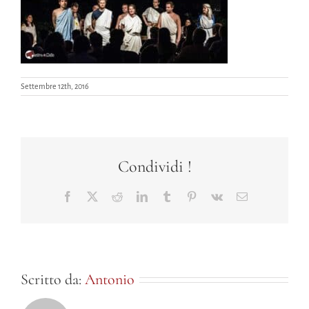
Settembre 12th, 2016
Condividi !
Facebook
X
Reddit
LinkedIn
Tumblr
Pinterest
Vk
Email
Scritto da:
Antonio