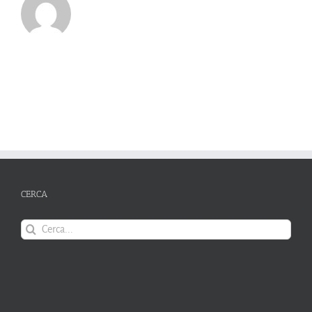
CERCA
Cerca
per: