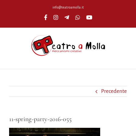
Salta
info@teatroamolla.it
al
Facebook
Instagram
Telegram
WhatsApp
YouTube
contenuto
Precedente
11-spring-party-2016-055