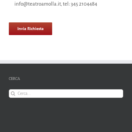
info@teatroamolla.it, tel: 345 2104484
Si
prega
di
lasciare
vuoto
questo
campo.
CERCA
Cerca
per: