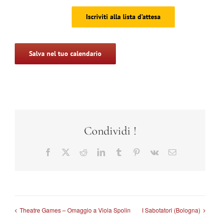
Iscriviti alla lista d’attesa
Salva nel tuo calendario
Condividi !
Facebook
X
Reddit
LinkedIn
Tumblr
Pinterest
Vk
Email
Theatre Games – Omaggio a Viola Spolin
I Sabotatori (Bologna)