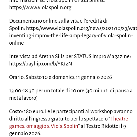
Informazioni su Viola Spolin e Paul Sills su
https://www.violaspolin.org
Documentario online sulla vita e l’eredità di
Spolin:
https://www.violaspolin.org/news/2021/10/23/wa
inventing-improv-the-life-amp-legacy-of-viola-spolin-
online
Intervista ad Aretha Sills per STATUS Impro Magazine:
https://payhip.com/b/YK1zN
Orario:
Sabato 10 e domenica 11 gennaio 2026
13.00-18.30 per un totale di 10 ore (30 minuti di pausa a
metà lavoro)
Costo:
180 euro. I e le partecipanti al workshop avranno
diritto all’ingresso gratuito per lo spettacolo “
Theatre
games: omaggio a Viola Spolin
” al Teatro Ridotto il 9
gennaio 2026.