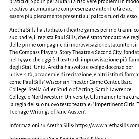
pratici di Spolin per aiutarli a risolvere problemi in modo
creativo, a comunicare con presenza e autenticità e ad
essere più pienamente presenti sul palco e fuori da esso.
Aretha Sills ha studiato i theatre games per molti anni c
suo padre, il regista Paul Sills, che è stato fondatore e reg
delle prime compagnie di improvvisazione statunitensi:
The Compass Players, Story Theatre e Second City, fonda
nel 1959 e che oggi è il teatro di improvvisazione più fam
degli Stati Uniti. Aretha ha svolto e svolge docenze per
università, accademie di recitazione, e altri istituti forma
come Paul Sills’ Wisconsin Theater Game Center, Bard
College, Stella Adler Studio of Acting, Sarah Lawrence
College e Northwestern University. Ultimamente ha cura
la regia del suo nuovo testo teatrale: “Impertinent Girls: 
Teenage Writings of Jane Austen”.
Informazioni su Aretha Sills:
https://www.arethasills.co