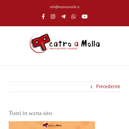
Salta
info@teatroamolla.it
al
Facebook
Instagram
Telegram
WhatsApp
YouTube
contenuto
Precedente
Tutti in scena sito