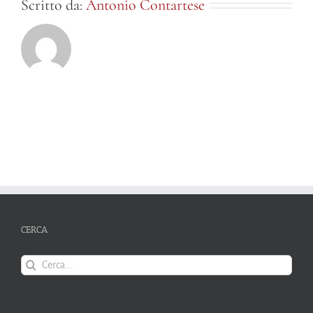
Scritto da:
Antonio Contartese
CERCA
Cerca
per: