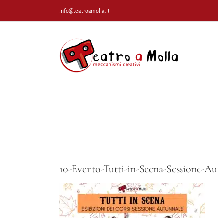
Salta
info@teatroamolla.it
al
contenuto
10-Evento-Tutti-in-Scena-Sessione-Au