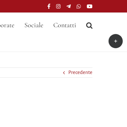
Facebook
Instagram
Telegram
WhatsApp
YouTube
orate
Sociale
Contatti
Toggle
area
barra
scorrevo
Precedente