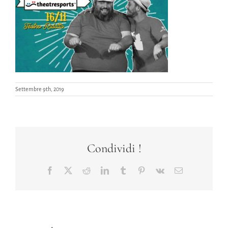
Settembre 9th, 2019
Condividi !
Facebook
X
Reddit
LinkedIn
Tumblr
Pinterest
Vk
Email