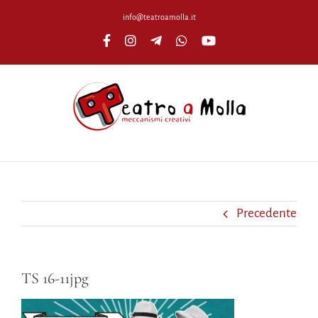
Salta
info@teatroamolla.it
al
Facebook
Instagram
Telegram
WhatsApp
YouTube
contenuto
Precedente
TS 16-11jpg