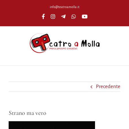
Salta
info@teatroamolla.it
al
Facebook
Instagram
Telegram
WhatsApp
YouTube
contenuto
Precedente
Strano ma vero