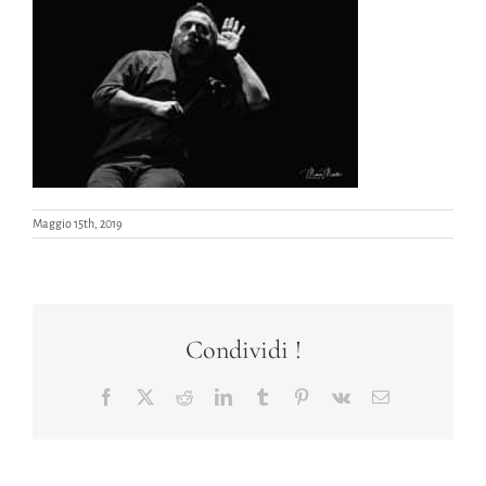
Maggio 15th, 2019
Condividi !
Facebook
X
Reddit
LinkedIn
Tumblr
Pinterest
Vk
Email