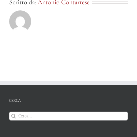
Scritto da:
Antonio Contartese
CERCA
Cerca
per: