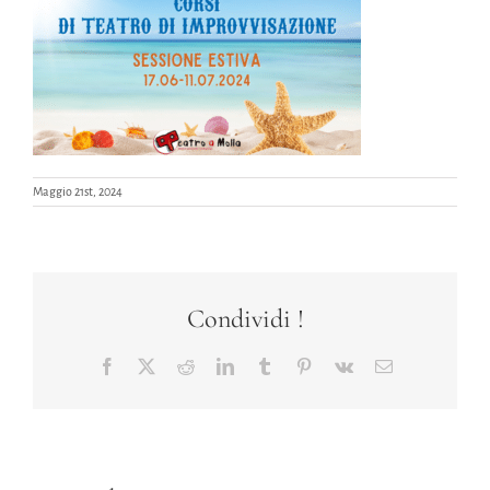
Maggio 21st, 2024
Condividi !
Facebook
X
Reddit
LinkedIn
Tumblr
Pinterest
Vk
Email