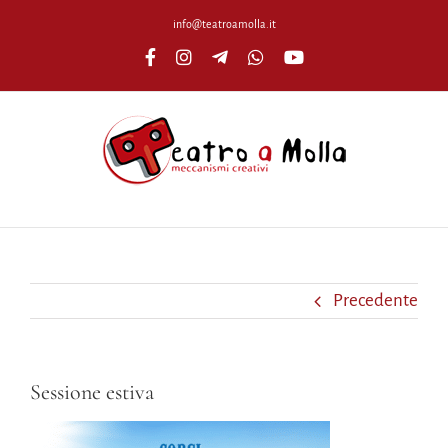
Salta
info@teatroamolla.it
al
Facebook
Instagram
Telegram
WhatsApp
YouTube
contenuto
Precedente
Sessione estiva