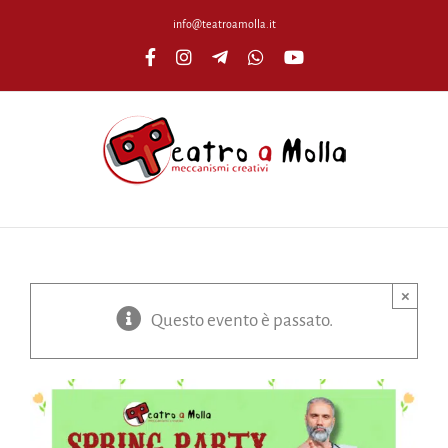
Salta
info@teatroamolla.it
al
Facebook
Instagram
Telegram
WhatsApp
YouTube
contenuto
×
Questo evento è passato.