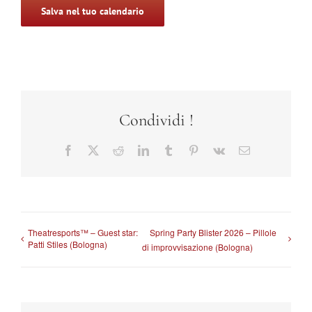
Salva nel tuo calendario
Condividi !
Facebook
X
Reddit
LinkedIn
Tumblr
Pinterest
Vk
Email
Theatresports™ – Guest star:
Spring Party Blister 2026 – Pillole
Patti Stiles (Bologna)
di improvvisazione (Bologna)