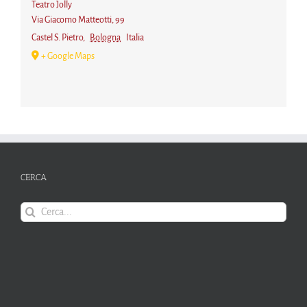
Teatro Jolly
Via Giacomo Matteotti, 99
Castel S. Pietro
,
Bologna
Italia
+ Google Maps
CERCA
Cerca
per: