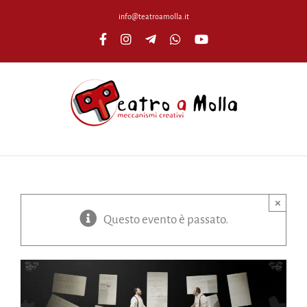
Salta
info@teatroamolla.it
al
Facebook
Instagram
Telegram
WhatsApp
YouTube
contenuto
×
Questo evento è passato.