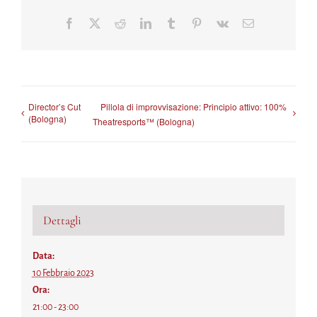
Facebook
X
Reddit
LinkedIn
Tumblr
Pinterest
Vk
Email
Director’s Cut
Pillola di improvvisazione: Principio attivo: 100%
(Bologna)
Theatresports™ (Bologna)
Dettagli
Data:
10 Febbraio 2023
Ora:
21:00 - 23:00