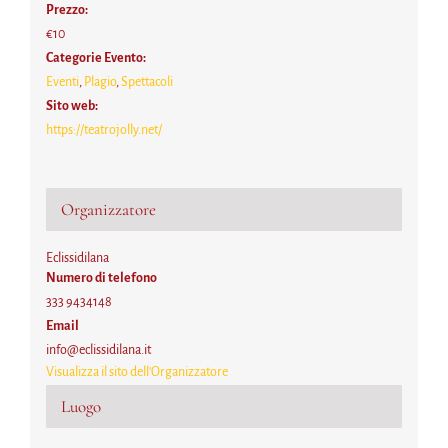
Prezzo:
€10
Categorie Evento:
Eventi
,
Plagio
,
Spettacoli
Sito web:
https://teatrojolly.net/
Organizzatore
Eclissidilana
Numero di telefono
333 9434148
Email
info@eclissidilana.it
Visualizza il sito dell'Organizzatore
Luogo