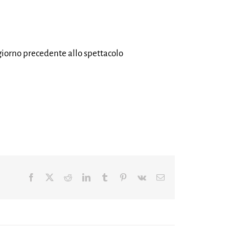
giorno precedente allo spettacolo
Facebook
X
Reddit
LinkedIn
Tumblr
Pinterest
Vk
Email