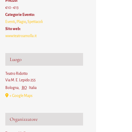
Prezzo:
€10 - €13
Categorie Evento:
Eventi
,
Plagio
,
Spettacoli
Sito web:
www.teatroamolla.it
Luogo
Teatro Ridotto
Via M. E. Lepido 255
Bologna
,
BO
Italia
+ Google Maps
Organizzatore