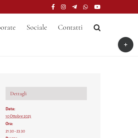
Facebook
Instagram
Telegram
WhatsApp
YouTube
orate
Sociale
Contatti
Toggle
area
barra
scorrevo
Dettagli
Data:
10 Ottobre 2025
Ora:
21:30 - 23:30