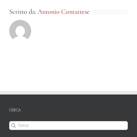
Scritto da:
Antonio Contartese
CERCA
Cerca
per: