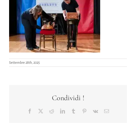
Settembre 28th, 2025
Condividi !
Facebook
X
Reddit
LinkedIn
Tumblr
Pinterest
Vk
Email