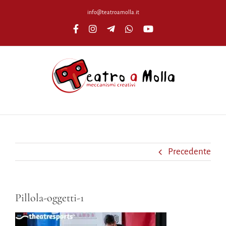
Salta
info@teatroamolla.it
al
Facebook
Instagram
Telegram
WhatsApp
YouTube
contenuto
Precedente
Pillola-oggetti-1