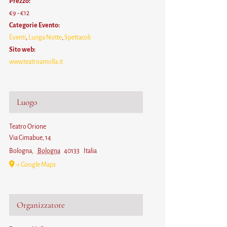
Prezzo:
€9 - €12
Categorie Evento:
Eventi
,
Lunga Notte
,
Spettacoli
Sito web:
www.teatroamolla.it
Luogo
Teatro Orione
Via Cimabue, 14
Bologna
,
Bologna
40133
Italia
+ Google Maps
Organizzatore