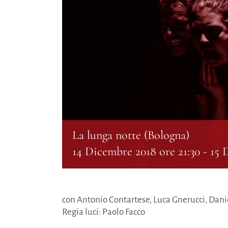
La lunga notte (Bologna)
14 Dicembre 2018 ore 21:30
-
15 
con Antonio Contartese, Luca Gnerucci, Dani
Regia luci: Paolo Facco