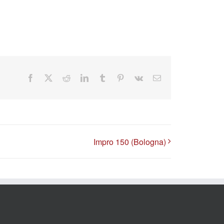
Facebook
X
Reddit
LinkedIn
Tumblr
Pinterest
Vk
Email
Impro 150 (Bologna)