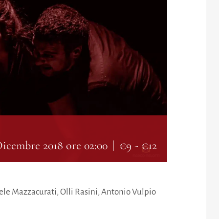
Dicembre 2018 ore 02:00
|
€9 - €12
ele Mazzacurati, Olli Rasini, Antonio Vulpio