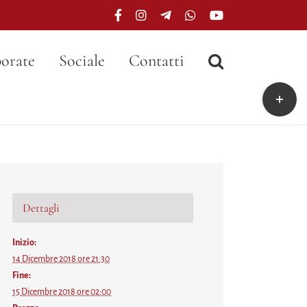
Facebook
Instagram
Telegram
WhatsApp
YouTube
orate
Sociale
Contatti
Toggle
area
barra
scorrevo
Dettagli
Inizio:
14 Dicembre 2018 ore 21:30
Fine:
15 Dicembre 2018 ore 02:00