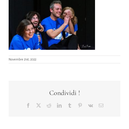
Novembre 21st, 2022
Condividi !
Facebook
X
Reddit
LinkedIn
Tumblr
Pinterest
Vk
Email