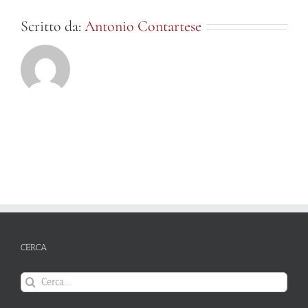
Scritto da:
Antonio Contartese
CERCA
Cerca
per: