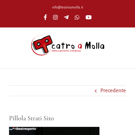
Salta
info@teatroamolla.it
al
Facebook
Instagram
Telegram
WhatsApp
YouTube
contenuto
Precedente
Pillola Strati Sito