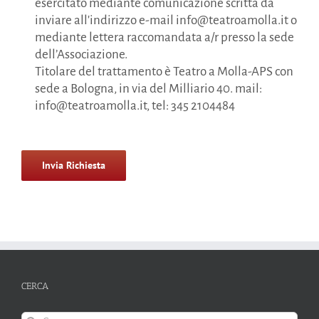
esercitato mediante comunicazione scritta da
inviare all'indirizzo e-mail info@teatroamolla.it o
mediante lettera raccomandata a/r presso la sede
dell’Associazione.
Titolare del trattamento è Teatro a Molla-APS con
sede a Bologna, in via del Milliario 40. mail:
info@teatroamolla.it, tel: 345 2104484
Si
prega
di
lasciare
vuoto
questo
campo.
CERCA