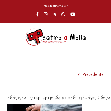
Salta
info@teatroamolla.it
al
Facebook
Instagram
Telegram
WhatsApp
YouTube
contenuto
Precedente
46691542_1997433493636498_246393606527516672