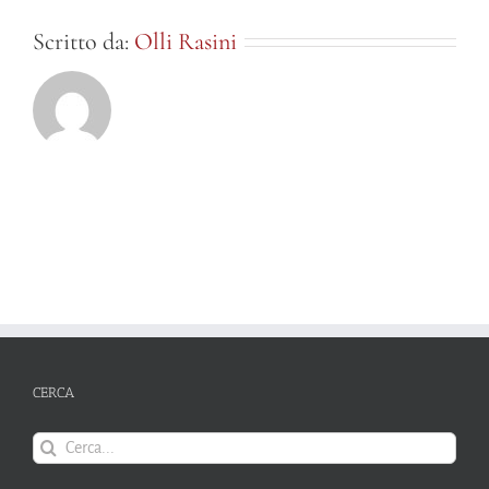
Scritto da:
Olli Rasini
CERCA
Cerca
per: