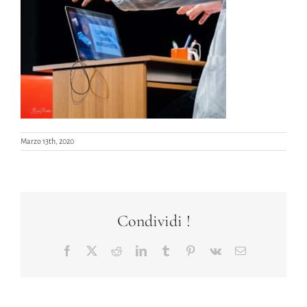
Marzo 13th, 2020
Condividi !
Facebook
X
Reddit
LinkedIn
Tumblr
Pinterest
Vk
Email