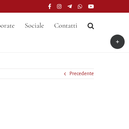
Facebook
Instagram
Telegram
WhatsApp
YouTube
orate
Sociale
Contatti
Toggle
area
barra
scorrevo
Precedente