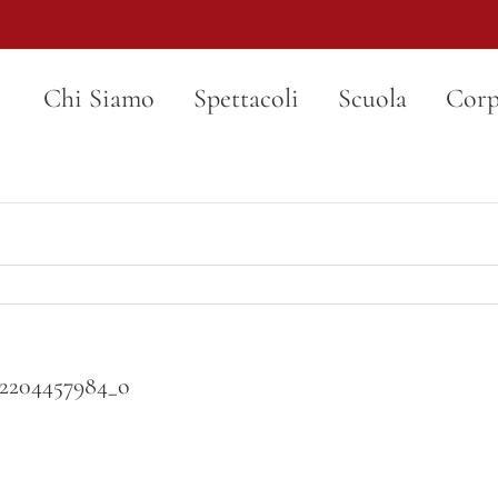
Chi Siamo
Spettacoli
Scuola
Corp
52204457984_o