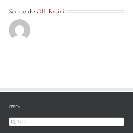
Scritto da:
Olli Rasini
CERCA
Cerca
per: