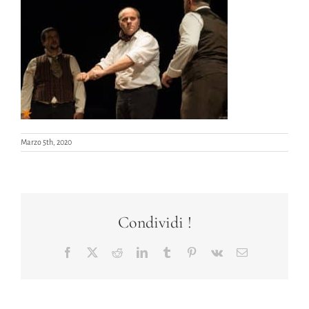
Marzo 5th, 2020
Condividi !
Facebook
X
Reddit
LinkedIn
Tumblr
Pinterest
Vk
Email