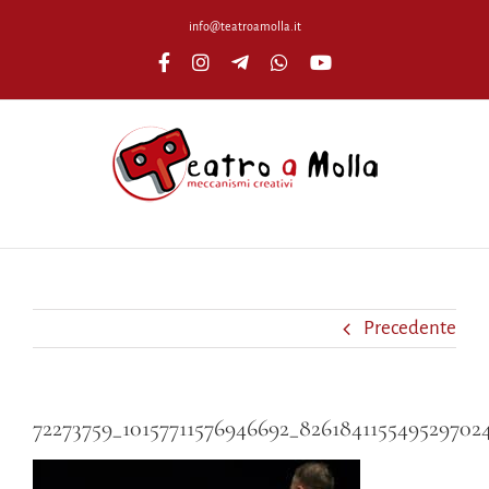
Salta
info@teatroamolla.it
al
Facebook
Instagram
Telegram
WhatsApp
YouTube
contenuto
Precedente
72273759_10157711576946692_826184115549529702