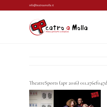
Salta
info@teatroamolla.it
al
contenuto
TheatreSports (apr 2016) 011.a76ef04