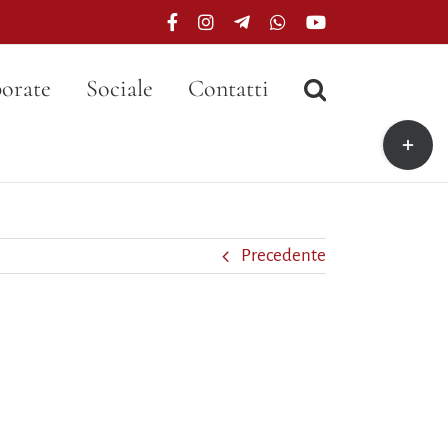
Facebook
Instagram
Telegram
WhatsApp
YouTube
orate
Sociale
Contatti
Toggle
area
barra
scorrevo
Precedente